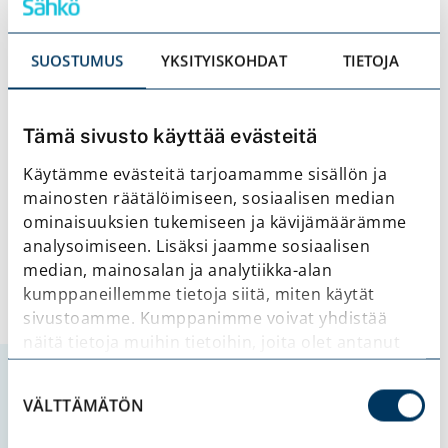
2 KESÄKUUN, 2026
Heinäkuussa
SUOSTUMUS
YKSITYISKOHDAT
TIETOJA
taidemyyntinäyttely
GalleriArissa
Tämä sivusto käyttää evästeitä
READ MORE
Käytämme evästeitä tarjoamamme sisällön ja
mainosten räätälöimiseen, sosiaalisen median
ominaisuuksien tukemiseen ja kävijämäärämme
analysoimiseen. Lisäksi jaamme sosiaalisen
median, mainosalan ja analytiikka-alan
kumppaneillemme tietoja siitä, miten käytät
sivustoamme. Kumppanimme voivat yhdistää
näitä tietoja muihin tietoihin, joita olet antanut
heille tai joita on kerätty, kun olet käyttänyt
Suostumuksen
heidän palvelujaan.
VÄLTTÄMÄTÖN
valinta