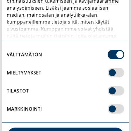
ominaisuuksien tukemiseen ja kävijämäärämme
Kasarminkatu 3, 50100 Mikkeli
.
analysoimiseen. Lisäksi jaamme sosiaalisen
median, mainosalan ja analytiikka-alan
kumppaneillemme tietoja siitä, miten käytät
Aukioloajat:
sivustoamme. Kumppanimme voivat yhdistää
näitä tietoja muihin tietoihin, joita olet antanut
ke-to 10-17
heille tai joita on kerätty, kun olet käyttänyt
pe 10-15
Suostumuksen
heidän palvelujaan.
VÄLTTÄMÄTÖN
la 10-13
valinta
su-ti suljettu
MIELTYMYKSET
TILASTOT
MARKKINOINTI