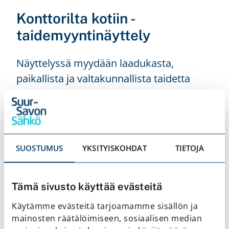
Konttorilta kotiin -
taidemyyntinäyttely
Näyttelyssä myydään laadukasta,
paikallista ja valtakunnallista taidetta
edulliseen hintaan. Kannattaa toimia
nopeasti, sillä näyttely on avoinna vain
kaksi viikkoa! Avajaisia vietetään tiistaina
21.7.2026 klo 18.
SUOSTUMUS
YKSITYISKOHDAT
TIETOJA
Myyntituotot lahjoitetaan Sodan ja rauhan
keskus Muistille. Hankkimalla taidetta tuet
Tämä sivusto käyttää evästeitä
samalla Muistin tärkeää työtä.
Käytämme evästeitä tarjoamamme sisällön ja
mainosten räätälöimiseen, sosiaalisen median
GalleriAri sijaitsee osoitteessa