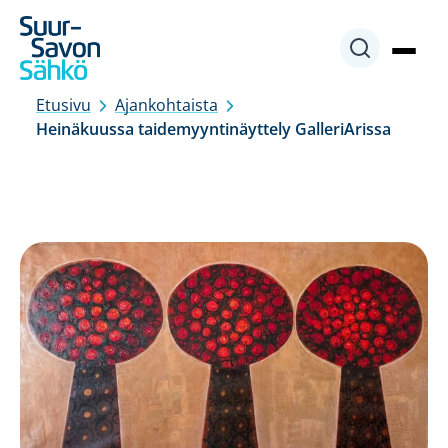
Siirry
Etusivu
Ajankohtaista
sisältöön
Heinäkuussa taidemyyntinäyttely GalleriArissa