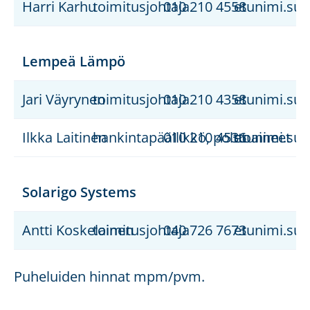
Harri Karhu
toimitusjohtaja
010 210 4558
etunimi.suk
Lempeä Lämpö
Jari Väyrynen
toimitusjohtaja
010 210 4358
etunimi.suk
Ilkka Laitinen
hankintapäällikkö, polttoaineet
010 210 4536
etunimi.suk
Solarigo Systems
Antti Koskelainen
toimitusjohtaja
040 726 7673
etunimi.suk
Puheluiden hinnat mpm/pvm.