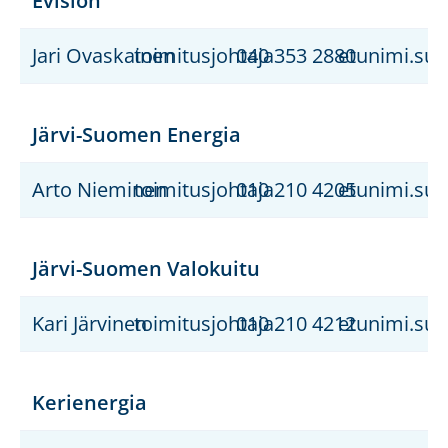
Evision
Jari Ovaskainen
toimitusjohtaja
040 353 2880
etunimi.suk
Järvi-Suomen Energia
Arto Nieminen
toimitusjohtaja
010 210 4205
etunimi.suk
Järvi-Suomen Valokuitu
Kari Järvinen
toimitusjohtaja
010 210 4212
etunimi.suk
Kerienergia