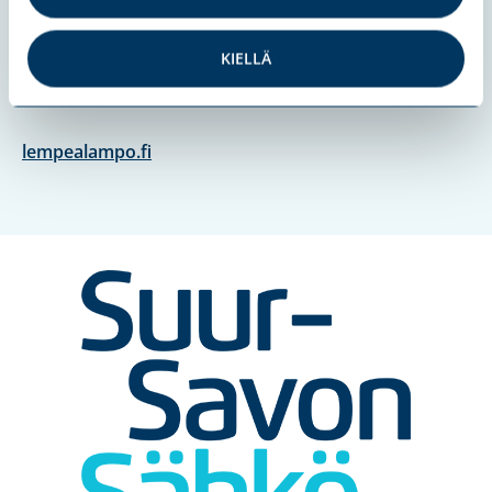
Verkkolaskuosoite: 003710172674
Paperilaskut: 1017267-4, PL 8, 80020 Kollektor Scan
KIELLÄ
Sähköpostilaskut: invoices-1017267-
4@kollektorinvoice.com
lempealampo.fi