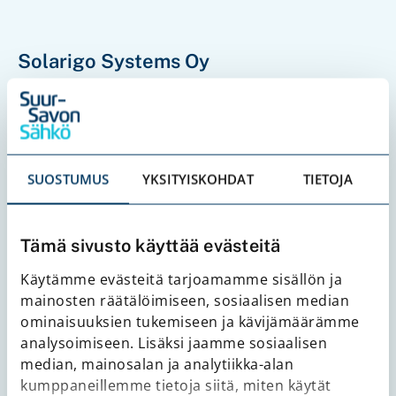
Solarigo Systems Oy
Osoite: Autokeskuksentie 16, 33960 Pirkkala
Kotipaikka: Mikkeli
Y-tunnus: 2702133-8
Verkkolaskuosoite: 003727021338
SUOSTUMUS
YKSITYISKOHDAT
TIETOJA
Paperilaskut: 2702133-8, PL 8, 80020 Kollektor Scan
Sähköpostilaskut: invoices-2702133-
8@kollektorinvoice.com
Tämä sivusto käyttää evästeitä
solarigo.fi
Käytämme evästeitä tarjoamamme sisällön ja
mainosten räätälöimiseen, sosiaalisen median
ominaisuuksien tukemiseen ja kävijämäärämme
analysoimiseen. Lisäksi jaamme sosiaalisen
median, mainosalan ja analytiikka-alan
Evision Oy
kumppaneillemme tietoja siitä, miten käytät