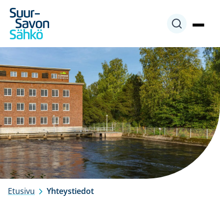
Siirry
sisältöön
Etusivu
Yhteystiedot