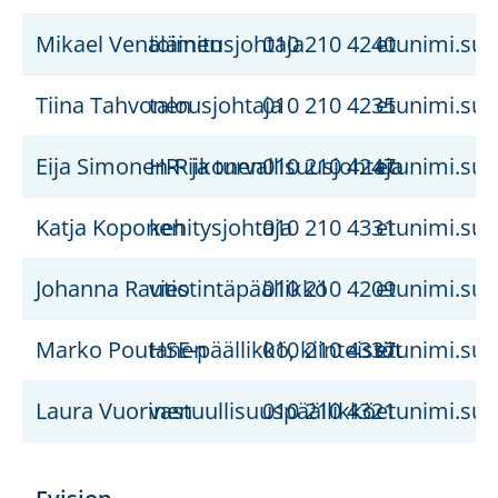
Mikael Venäläinen
toimitusjohtaja
010 210 4240
etunimi.suk
Tiina Tahvonen
talousjohtaja
010 210 4235
etunimi.suk
Eija Simonen-Riikonen
HR- ja turvallisuusjohtaja
010 210 4247
etunimi.suk
Katja Koponen
kehitysjohtaja
010 210 4331
etunimi.suk
Johanna Rautio
viestintäpäällikkö
010 210 4209
etunimi.suk
Marko Poutanen
HSE-päällikkö, kiinteistöt
010 210 4337
etunimi.suk
Laura Vuorinen
vastuullisuuspäällikkö
010 210 4321
etunimi.suk