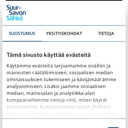
SUOSTUMUS
YKSITYISKOHDAT
TIETOJA
Tämä sivusto käyttää evästeitä
Käytämme evästeitä tarjoamamme sisällön ja
mainosten räätälöimiseen, sosiaalisen median
Kestävää energiankäyttöä
ominaisuuksien tukemiseen ja kävijämäärämme
analysoimiseen. Lisäksi jaamme sosiaalisen
median, mainosalan ja analytiikka-alan
Haluamme edistää toiminnallamme
kumppaneillemme tietoja siitä, miten käytät
asiakkaidemme kestävää energiankäyttöä
sivustoamme. Kumppanimme voivat yhdistää
ja varmistaa, että asiakkaillamme on
näitä tietoja muihin tietoihin, joita olet antanut
riittävästi tietoa omasta energiankäytöstään
heille tai joita on kerätty, kun olet käyttänyt
Suostumuksen
heidän palvelujaan.