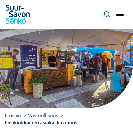
Siirry
sisältöön
Etusivu
Vastuullisuus
Ensiluokkainen asiakaskokemus