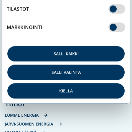
TILASTOT
@ Suur-Savon Sähkö Oy 2025
Suur-Savon Sähkö Oy
MARKKINOINTI
Prikaatinkatu 3 D, PL 3
50101 Mikkeli
SALLI KAIKKI
Y-tunnus
0215863-7
SALLI VALINTA
KAIKKI YHTEYSTIEDOT
KIELLÄ
Yhtiöt
LUMME ENERGIA
JÄRVI-SUOMEN ENERGIA