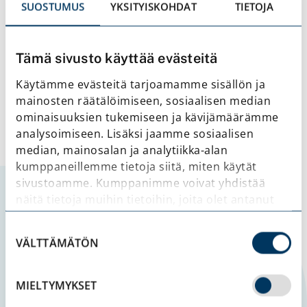
mehiläiset
SUOSTUMUS
YKSITYISKOHDAT
TIETOJA
READ MORE
Tämä sivusto käyttää evästeitä
Käytämme evästeitä tarjoamamme sisällön ja
mainosten räätälöimiseen, sosiaalisen median
ominaisuuksien tukemiseen ja kävijämäärämme
analysoimiseen. Lisäksi jaamme sosiaalisen
median, mainosalan ja analytiikka-alan
kumppaneillemme tietoja siitä, miten käytät
sivustoamme. Kumppanimme voivat yhdistää
näitä tietoja muihin tietoihin, joita olet antanut
heille tai joita on kerätty, kun olet käyttänyt
Suostumuksen
heidän palvelujaan.
VÄLTTÄMÄTÖN
valinta
MIELTYMYKSET